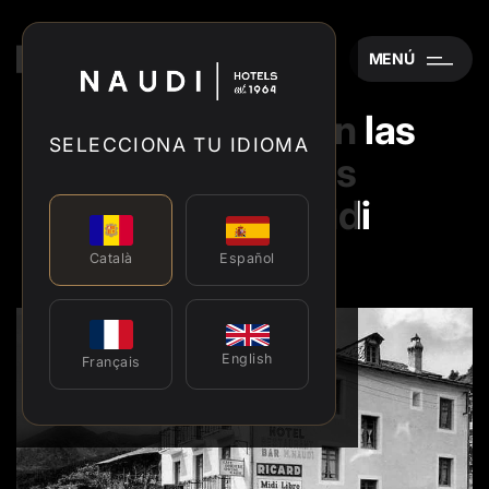
MENÚ
Vive Soldeu con las
SELECCIONA TU IDIOMA
experiencias
de Grup Naudi
Español
Català
English
Français